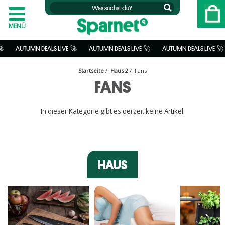
MENÜ
    
 AUTUMN DEALS LIVE  🚀           
 AUTUMN DEALS LIVE  🚀           
 AUTUMN DEALS LIVE  🚀         
Startseite
/
Haus 2
/ Fans
FANS
B
F
G
I
L
R
S
In dieser Kategorie gibt es derzeit keine Artikel.
HAUS