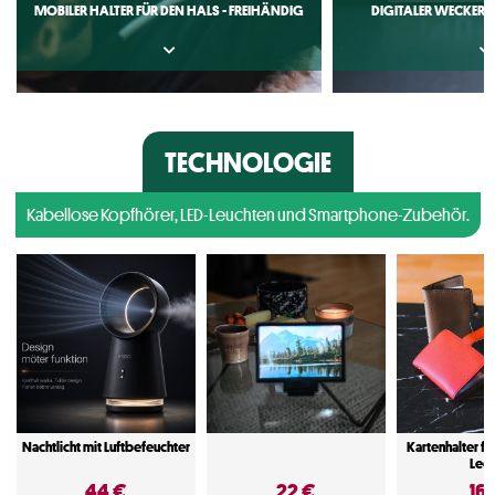
MOBILER HALTER FÜR DEN HALS - FREIHÄNDIG
DIGITALER WECKER 
TECHNOLOGIE
Kabellose Kopfhörer, LED-Leuchten und Smartphone-Zubehör.
Nachtlicht mit Luftbefeuchter
Kartenhalter für
Led
44 €
22 €
16 