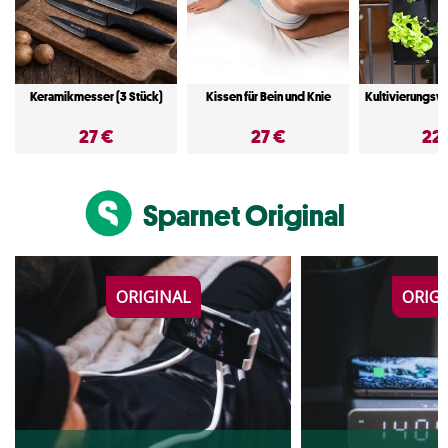
Keramikmesser (3 Stück)
Kissen für Bein und Knie
Kultivierungsw
27 €
27 €
22
Sparnet Original
ORIGINAL
ORIG