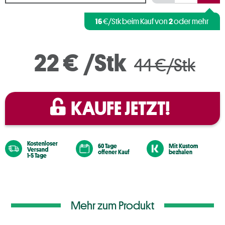
16
2
€/Stk beim Kauf von
oder mehr
22 €
/Stk
44 €/Stk
KAUFE JETZT!
Kostenloser
60 Tage
Mit Kustom
Versand
offener Kauf
bezhalen
1-5 Tage
Mehr zum Produkt