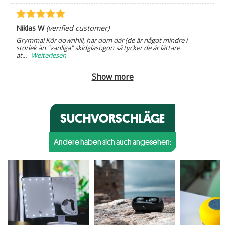
Niklas W
(verified customer)
Grymma! Kör downhill, har dom där (de är något mindre i
storlek än "vanliga" skidglasögon så tycker de är lättare
at
...
Weiterlesen
Show more
SUCHVORSCHLÄGE
Andere haben sich auch angesehen: