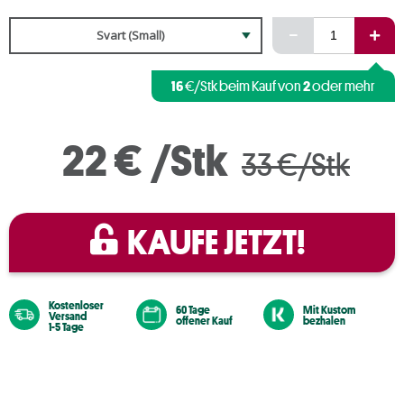
Svart (Small)
16
2
€/Stk beim Kauf von
oder mehr
22 €
/Stk
33 €/Stk
KAUFE JETZT!
Kostenloser
60 Tage
Mit Kustom
Versand
offener Kauf
bezhalen
1-5 Tage