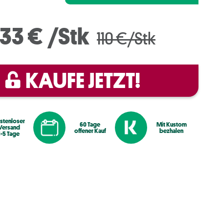
33 €
/Stk
110 €/Stk
KAUFE JETZT!
stenloser
60 Tage
Mit Kustom
Versand
offener Kauf
bezhalen
1-5 Tage