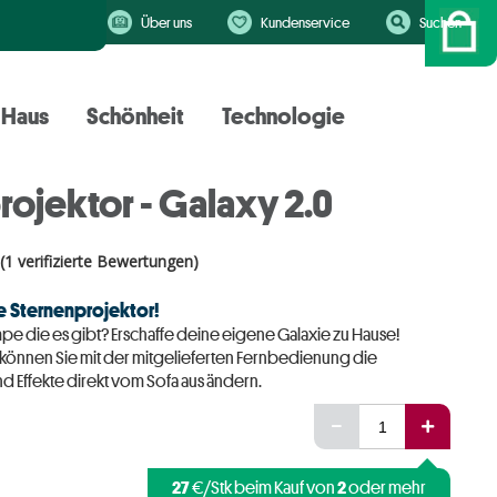
Über uns
Kundenservice
Suchen
Haus
Schönheit
Technologie
rojektor - Galaxy 2.0
(1 verifizierte Bewertungen)
ve Sternenprojektor!
pe die es gibt? Erschaffe deine eigene Galaxie zu Hause!
 können Sie mit der mitgelieferten Fernbedienung die
 Effekte direkt vom Sofa aus ändern.
27
2
€/Stk beim Kauf von
oder mehr