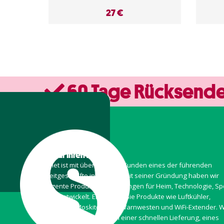
27 €
60 Tage Rücksende
Alles für Ihren Alltag
Sparnet ist mit über 300.000 Kunden eines der führenden
Freizeitgeschäfte in Europa. Seit seiner Gründung haben wir
intelligente Produkte und Lösungen für Heim, Technologie, Sp
Freizeit entwickelt. Entdecken Sie Produkte wie Luftkühler,
magnetische Moskitonetze, Warnwesten und WiFi-Extender. W
arbeiten immer mit dem Ziel einer schnellen Lieferung, eines