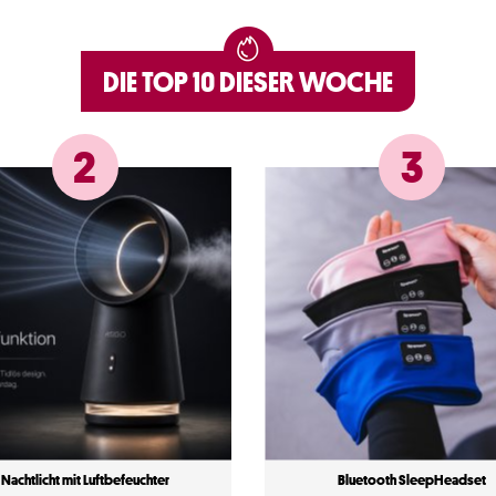
DIE TOP 10 DIESER WOCHE
2
3
Nachtlicht mit Luftbefeuchter
Bluetooth SleepHeadset