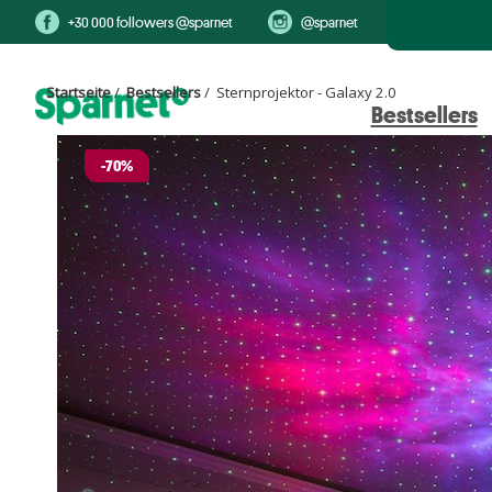
+30 000 followers @sparnet
@sparnet
Startseite
/
Bestsellers
/ Sternprojektor - Galaxy 2.0
Bestsellers
-70%