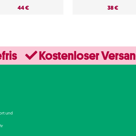
44 €
38 €
fris
Kostenloser Versa
ort und
ir