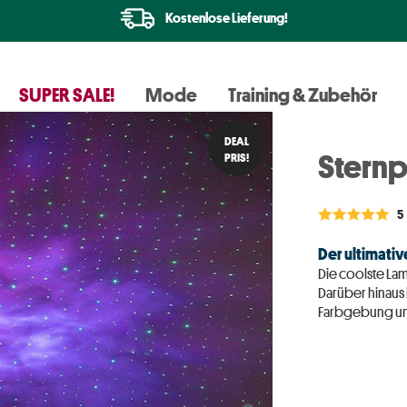
Kostenlose Lieferung!
SUPER SALE!
Mode
Training & Zubehör
DEAL
Sternp
PRIS!
5
Der ultimati
Die coolste Lam
Darüber hinaus
Farbgebung und